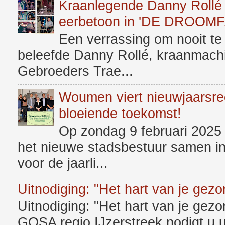
Kraanlegende Danny Rollé u
eerbetoon in 'DE DROOM
Een verrassing om nooit t
beleefde Danny Rollé, kraanmachin
Gebroeders Trae...
Woumen viert nieuwjaarsr
bloeiende toekomst!
Op zondag 9 februari 202
het nieuwe stadsbestuur samen in
voor de jaarli...
Uitnodiging: "Het hart van je gez
Uitnodiging: "Het hart van je gez
GOSA regio IJzerstreek nodigt u u