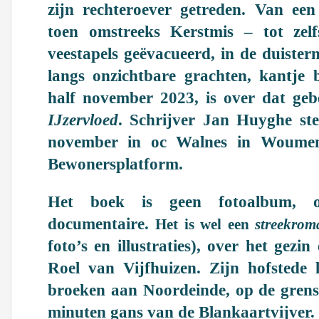
zijn rechteroever getreden. Van een
toen omstreeks Kerstmis – tot zel
veestapels geëvacueerd, in de duister
langs onzichtbare grachten, kantje 
half november 2023, is over dat ge
IJzervloed
. Schrijver Jan Huyghe st
november in oc Walnes in Woumen,
Bewonersplatform.
Het boek is geen fotoalbum, 
documentaire.
Het is wel een
streekrom
foto’s en illustraties), over het gezi
Roel van Vijfhuizen. Zijn hofstede l
broeken aan Noordeinde, op de gren
minuten gans van de Blankaartvijver.